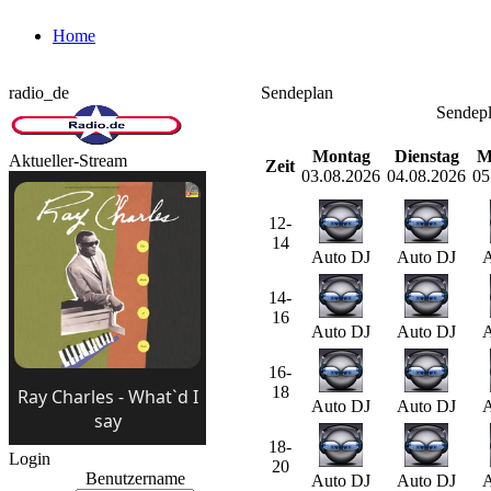
Home
radio_de
Sendeplan
Sendepl
Montag
Dienstag
M
Aktueller-Stream
Zeit
03.08.2026
04.08.2026
05
12-
14
Auto DJ
Auto DJ
A
14-
16
Auto DJ
Auto DJ
A
16-
18
Auto DJ
Auto DJ
A
18-
Login
20
Benutzername
Auto DJ
Auto DJ
A